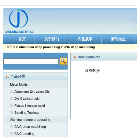
首页
关于我们
产品展示
新闻动态
首页
> > Aluminum deep processing > CNC deep machining
New products
没有数据
产品分类
Metal Molds
Aluminum Extrusion Die
Die Casting mold
Plastic injection mold
Bending Toolings
Aluminum deep processing
CNC deep machining
CNC bending