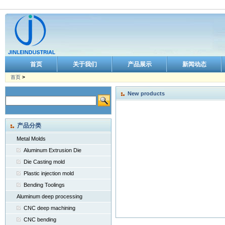
首页
关于我们
产品展示
新闻动态
首页
>
New products
产品分类
Metal Molds
Aluminum Extrusion Die
Die Casting mold
Plastic injection mold
Bending Toolings
Aluminum deep processing
CNC deep machining
CNC bending